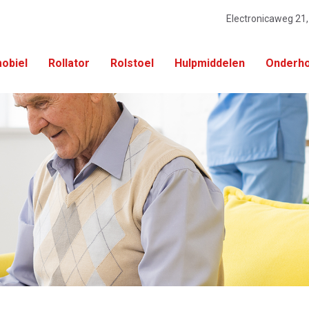
Electronicaweg 21
obiel
Rollator
Rolstoel
Hulpmiddelen
Onderho