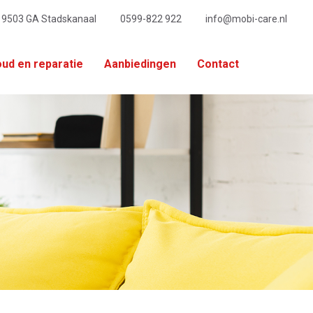
, 9503 GA Stadskanaal
0599-822 922
info@mobi-care.nl
ud en reparatie
Aanbiedingen
Contact