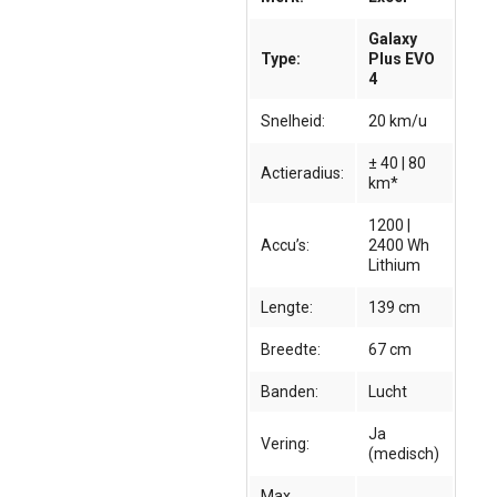
Galaxy
Type:
Plus EVO
4
Snelheid:
20 km/u
± 40 | 80
Actieradius:
km*
1200 |
Accu’s:
2400 Wh
Lithium
Lengte:
139 cm
Breedte:
67 cm
Banden:
Lucht
Ja
Vering:
(medisch)
Max.