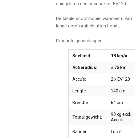
spiegels en een accupakket EV120.
De Ideale scootmobiel wanneer u van
lange comforabele ritten houdt.
Producteigenschappen:
Snelheid:
18 km/u
Actieradius:
± 75 km
Accu’s:
2 x EV120
Lengte:
140 cm
Breedte:
64 cm
90 kg excl.
Totaal gewicht:
Accu’s
Banden:
Lucht