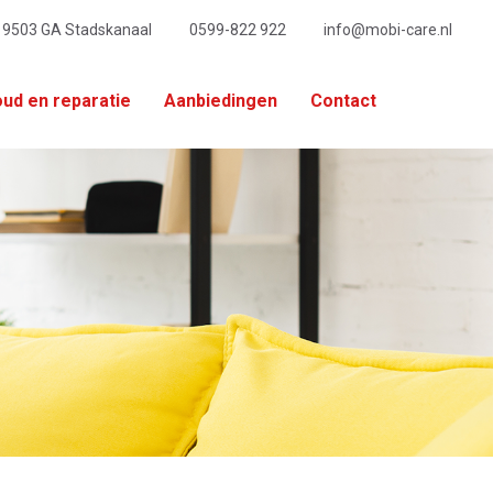
, 9503 GA Stadskanaal
0599-822 922
info@mobi-care.nl
ud en reparatie
Aanbiedingen
Contact