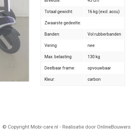
Breedte:
45 cm
Totaal gewicht:
16 kg (excl. accu)
Zwaarste gedeelte:
Banden:
Vol rubberbanden
Vering:
nee
Max. belasting:
130 kg
Deelbaar frame:
opvouwbaar
Kleur:
carbon
© Copyright Mobi-care.nl - Realisatie door OnlineBouwers