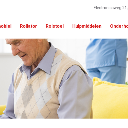
Electronicaweg 21
obiel
Rollator
Rolstoel
Hulpmiddelen
Onderho