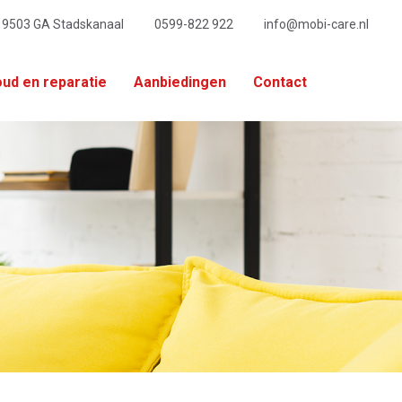
, 9503 GA Stadskanaal
0599-822 922
info@mobi-care.nl
ud en reparatie
Aanbiedingen
Contact