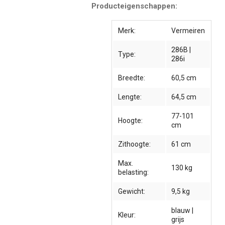
Producteigenschappen:
Merk:
Vermeiren
286B |
Type:
286i
Breedte:
60,5 cm
Lengte:
64,5 cm
77-101
Hoogte:
cm
Zithoogte:
61 cm
Max.
130 kg
belasting:
Gewicht:
9,5 kg
blauw |
Kleur:
grijs