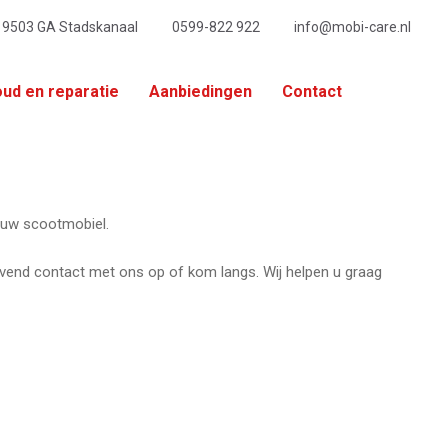
, 9503 GA Stadskanaal
0599-822 922
info@mobi-care.nl
ud en reparatie
Aanbiedingen
Contact
t uw scootmobiel.
ijvend contact met ons op of kom langs. Wij helpen u graag