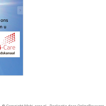
© Copyright Mobi-care.nl - Realisatie door OnlineBouwers