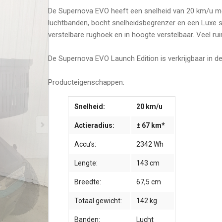
De Supernova EVO heeft een snelheid van 20 km/u met
luchtbanden, bocht snelheidsbegrenzer en een Luxe sto
verstelbare rughoek en in hoogte verstelbaar. Veel ru
De Supernova EVO Launch Edition is verkrijgbaar in de 
Producteigenschappen:
Snelheid:
20 km/u
Actieradius:
± 67 km*
Accu’s:
2342 Wh
Lengte:
143 cm
Breedte:
67,5 cm
Totaal gewicht:
142 kg
Banden:
Lucht