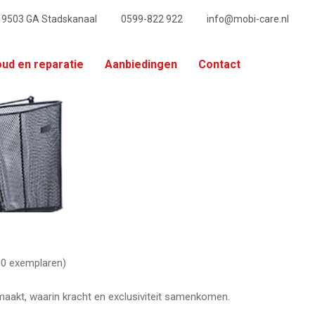
, 9503 GA Stadskanaal
0599-822 922
info@mobi-care.nl
ud en reparatie
Aanbiedingen
Contact
00 exemplaren)
emaakt, waarin kracht en exclusiviteit samenkomen.