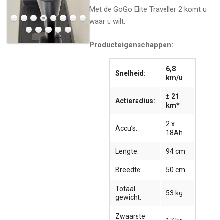
Met de GoGo Elite Traveller 2 komt u
waar u wilt.
Producteigenschappen:
6,8
Snelheid:
km/u
± 21
Actieradius:
km*
2 x
Accu’s:
18Ah
Lengte:
94 cm
Breedte:
50 cm
Totaal
53 kg
gewicht:
Zwaarste