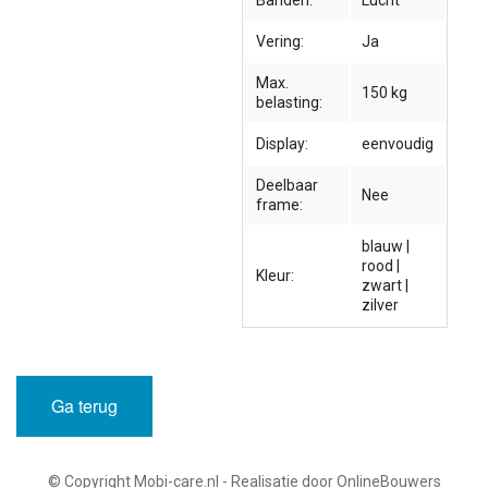
Banden:
Lucht
Vering:
Ja
Max.
150 kg
belasting:
Display:
eenvoudig
Deelbaar
Nee
frame:
blauw |
rood |
Kleur:
zwart |
zilver
Ga terug
© Copyright Mobi-care.nl - Realisatie door OnlineBouwers