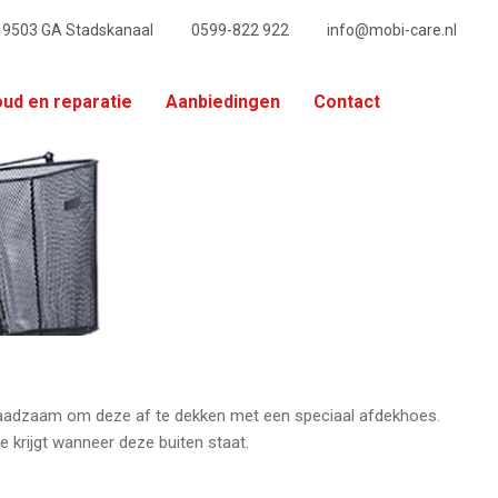
, 9503 GA Stadskanaal
0599-822 922
info@mobi-care.nl
ud en reparatie
Aanbiedingen
Contact
aadzaam om deze af te dekken met een speciaal afdekhoes.
krijgt wanneer deze buiten staat.