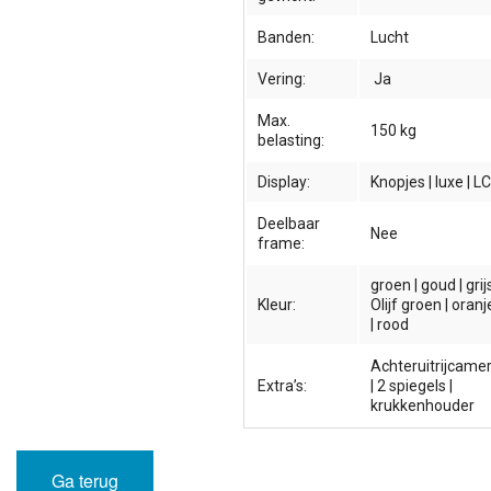
Banden:
Lucht
Vering:
Ja
Max.
150 kg
belasting:
Display:
Knopjes | luxe | L
Deelbaar
Nee
frame:
groen | goud | grijs
Kleur:
Olijf groen | oranj
| rood
Achteruitrijcame
Extra’s:
| 2 spiegels |
krukkenhouder
Ga terug