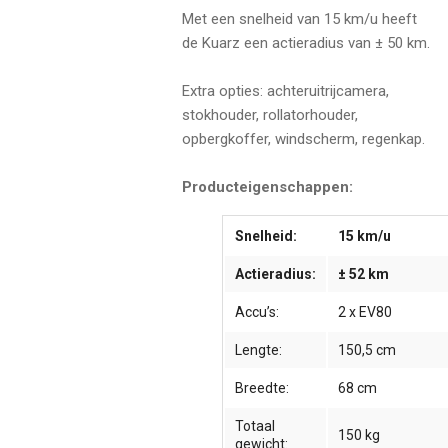
Met een snelheid van 15 km/u heeft
de Kuarz een actieradius van ± 50 km.
Extra opties: achteruitrijcamera,
stokhouder, rollatorhouder,
opbergkoffer, windscherm, regenkap.
Producteigenschappen:
Snelheid:
15 km/u
Actieradius:
± 52 km
Accu’s:
2 x EV80
Lengte:
150,5 cm
Breedte:
68 cm
Totaal
150 kg
gewicht: