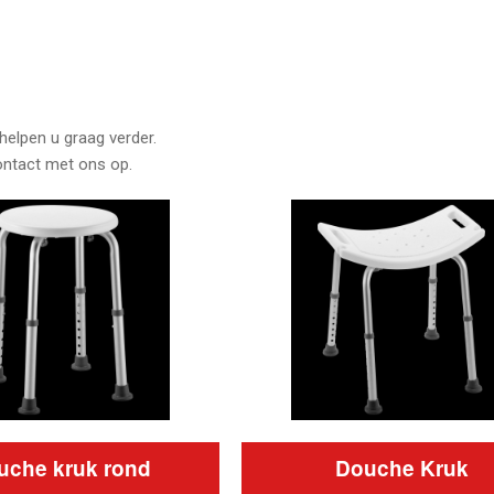
helpen u graag verder.
ontact met ons op.
uche kruk rond
Douche Kruk