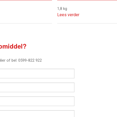
1,8 kg
Lees verder
lpmiddel?
ier of bel: 0599-822 922