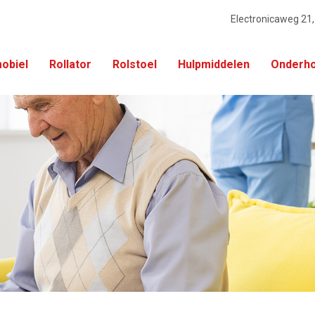
Electronicaweg 21
obiel
Rollator
Rolstoel
Hulpmiddelen
Onderho