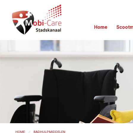
Home
Scootm
HOME
BADHULPMIDDELEN