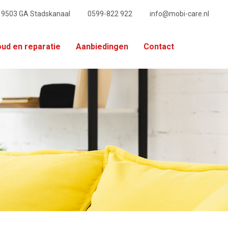
, 9503 GA Stadskanaal
0599-822 922
info@mobi-care.nl
ud en reparatie
Aanbiedingen
Contact